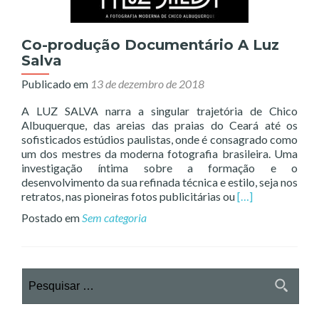
Co-produção Documentário A Luz
Salva
Publicado em
13 de dezembro de 2018
A LUZ SALVA narra a singular trajetória de Chico
Albuquerque, das areias das praias do Ceará até os
sofisticados estúdios paulistas, onde é consagrado como
um dos mestres da moderna fotografia brasileira. Uma
investigação íntima sobre a formação e o
desenvolvimento da sua refinada técnica e estilo, seja nos
Read
retratos, nas pioneiras fotos publicitárias ou
[…]
more
Postado em
Sem categoria
about
Co-
produção
Documentário
Pesquisar
A
por:
Luz
Salva