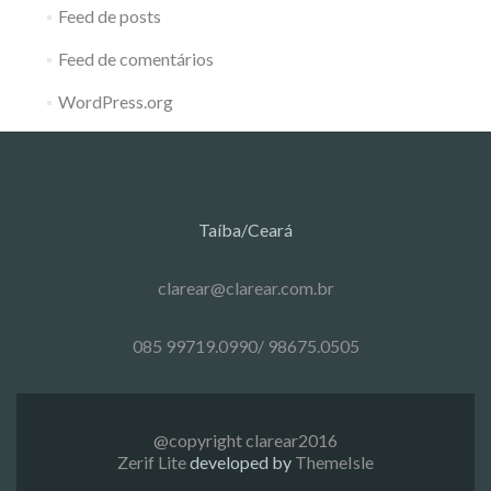
Feed de posts
Feed de comentários
WordPress.org
Taíba/Ceará
clarear@clarear.com.br
085 99719.0990/ 98675.0505
@copyright clarear2016
Zerif Lite
developed by
ThemeIsle