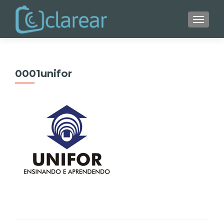
ALTER
0001unifor