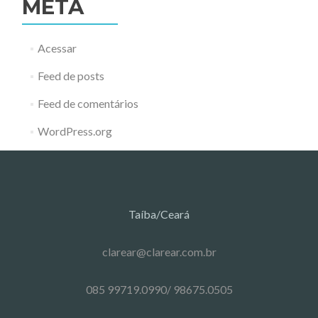
META
Acessar
Feed de posts
Feed de comentários
WordPress.org
Taíba/Ceará
clarear@clarear.com.br
085 99719.0990/ 98675.0505