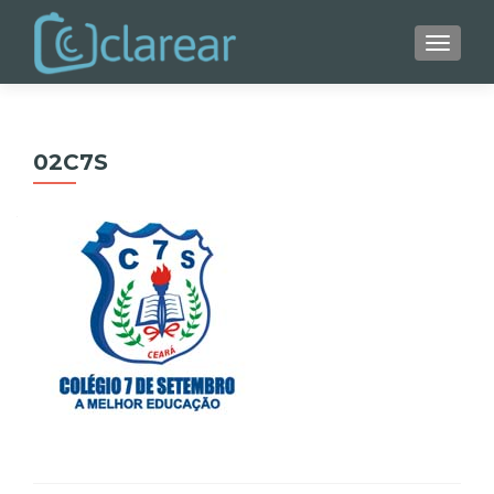
ALTER
02C7S