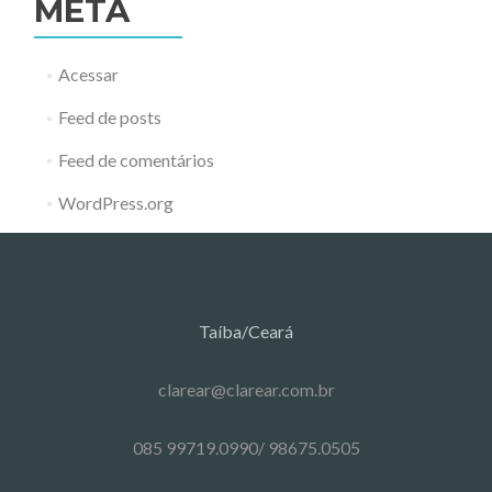
META
Acessar
Feed de posts
Feed de comentários
WordPress.org
Taíba/Ceará
clarear@clarear.com.br
085 99719.0990/ 98675.0505