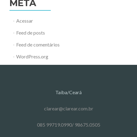
META
Acessar
Feed de posts
Feed de comentários
WordPress.org
Taíba/Ceará
clarear@clarear.com.br
085 99719.0990/ 98675.0505