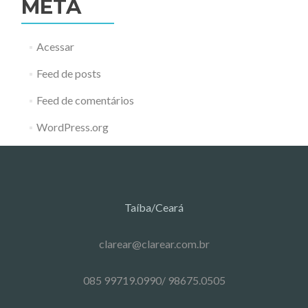
META
Acessar
Feed de posts
Feed de comentários
WordPress.org
Taíba/Ceará
clarear@clarear.com.br
085 99719.0990/ 98675.0505