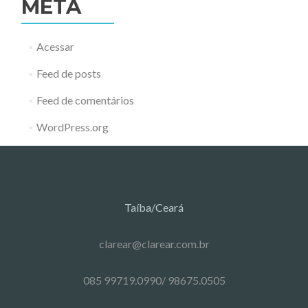
META
Acessar
Feed de posts
Feed de comentários
WordPress.org
Taíba/Ceará
clarear@clarear.com.br
085 99719.0990/ 98675.0505