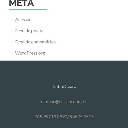
META
Acessar
Feed de posts
Feed de comentários
WordPress.org
Taíba/Ceará
clarear@clarear.com.br
085 99719.0990/ 98675.0505